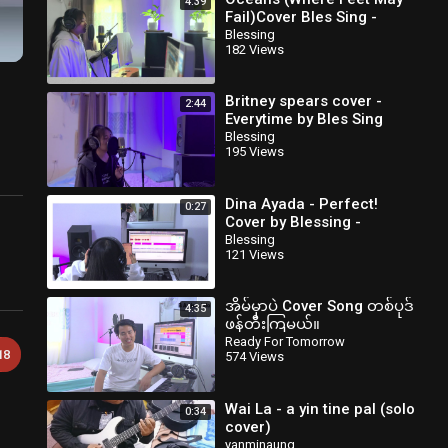
4:39
Fail)Cover Bles Sing -
Mutitrack free download
Blessing
182 Views
Britney spears cover -
2:44
Everytime by Bles Sing
Mutitracks Download
Blessing
195 Views
Dina Ayada - Perfect!
0:27
Cover by Blessing -
Mutitrack free download
Blessing
121 Views
အိမ်မှာပဲ Cover Song တစ်ပုဒ်
4:35
ဖန်တီးကြမယ်။
Ready For Tomorrow
18
574 Views
Wai La - a yin tine pal (solo
0:34
cover)
yanminaung