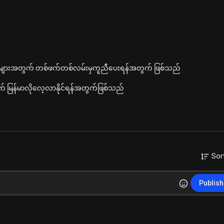
းပညာများအတွက် တစ်ဖက်တစ်လမ်းမှကူညီပေးရန်အတွက် ဖြစ်သည်
် မြန်မာလိုလေ့လာနိုင်ရန်အတွက်ဖြစ်သည်
wmyanmar
unflower
#zawlattrospedalboard
#blessings
#ryanmyanmar
tros
#readyfortomorrowmyanmar
#ryanedit2024
#recordingartist
Sor
readyfortomorrow
#ryanedit2023
#comprossormyanmar
r
#blessings
#လွမ်းနေခဲ့သည်
#blessingedit
#dinaayada
#ryanedit2024
r
#coversongs
Publish