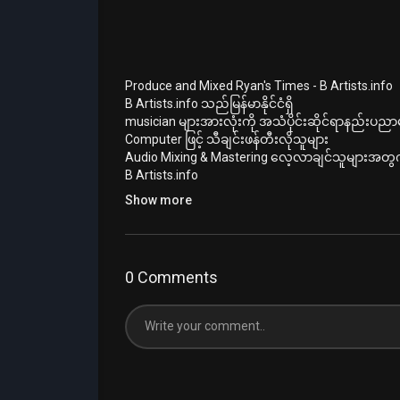
⁣Produce and Mixed Ryan's Times - B Artists.info
B Artists.info သည်မြန်မာနိုင်ငံရှိ
musician များအားလုံးကို အသံပိုင်းဆိုင်ရာနည်
Computer ဖြင့် သီချင်းဖန်တီးလိုသူများ
Audio Mixing & Mastering လေ့လာချင်သူများအတွက
B Artists.info
https://www.facebook.com/bartists.info
Show more
https://bartists.info/
https://www.youtube.com/@readyfortomorro
#mixing
#coversong
#mastering
#postmalones
#recordinggear
#bosseffects
#bartists
#zawlat
0 Comments
#recordingmusic
#myanmar
#recordingstudio
#
#myanmaraudioenginner
#audiomixingmyanma
#bartis
#perfect
#readyfortomorrow
#myanma
#ocean
#gospel
#hillsongunited
#sinlarecord
#jit
#jesusitrust
#lowkalbukidnon
#hillsongunited