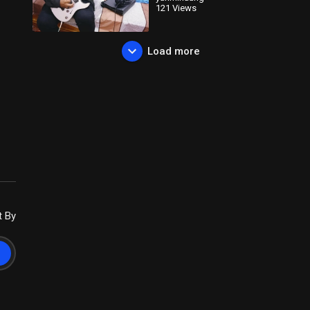
121 Views
Load more
t By