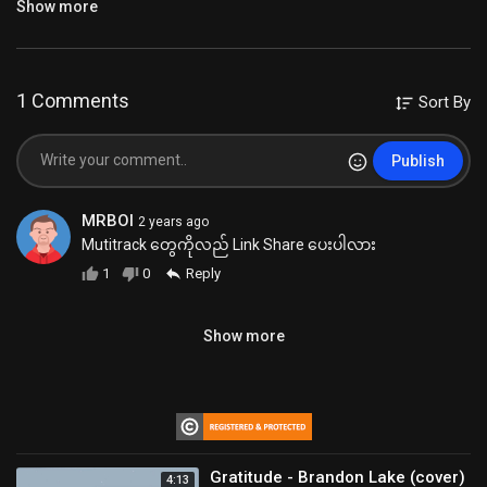
Show more
#ryanedit2024
#myanmar
#blessings
#coversong
#recordingmusic
#mixing
#readyfortomorrow
#ryanedit2023
#recordingstudio
#recordingartist
#comprossormyanmar
#mastering
#postmalonesunflower
#recordinggear
#bartists
1 Comments
Sort By
#လွမ်းနေခဲ့သည်
#dinaayada
#blessingedit
#readyfortomorrow
#coversongs
Category
Plugins & သီချင်းဖန်တီးပုံများ
Publish
MRBOI
2 years ago
Mutitrack တွေကိုလည် Link Share ပေးပါလား
1
0
Reply
Show more
Gratitude - Brandon Lake (cover)
4:13