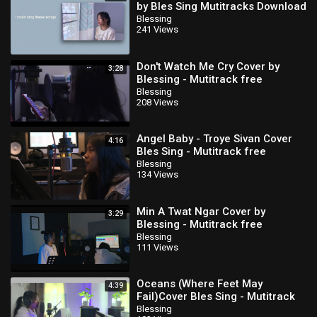
by Bles Sing Mutitracks Download
Blessing
241 Views
Don't Watch Me Cry Cover by
3:28
Blessing - Mutitrack free
download
Blessing
208 Views
⁣Angel Baby - Troye Sivan Cover
4:16
Bles Sing - Mutitrack free
download
Blessing
134 Views
Min A Twat Ngar Cover by
3:29
Blessing - Mutitrack free
download
Blessing
111 Views
Oceans (Where Feet May
4:39
Fail)Cover Bles Sing - Mutitrack
free download
Blessing