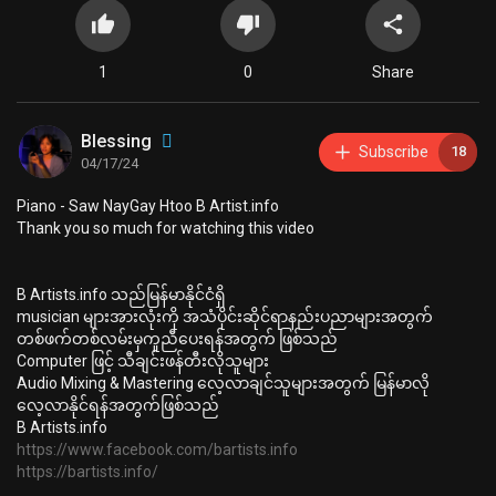
1
0
Share
Blessing
Subscribe
18
04/17/24
⁣Piano - Saw NayGay Htoo B Artist.info
⁣Thank you so much for watching this video
B Artists.info သည်မြန်မာနိုင်ငံရှိ
musician များအားလုံးကို အသံပိုင်းဆိုင်ရာနည်းပညာများအတွက်
တစ်ဖက်တစ်လမ်းမှကူညီပေးရန်အတွက် ဖြစ်သည်
Computer ဖြင့် သီချင်းဖန်တီးလိုသူများ
Audio Mixing & Mastering လေ့လာချင်သူများအတွက် မြန်မာလို
လေ့လာနိုင်ရန်အတွက်ဖြစ်သည်
B Artists.info
https://www.facebook.com/bartists.info
https://bartists.info/
https://www.youtube.com/@readyfortomorrowmyanmar