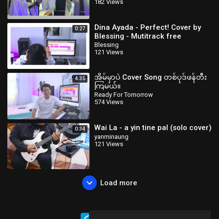
182 Views
Dina Ayada - Perfect! Cover by
0:27
Blessing - Mutitrack free
download
Blessing
121 Views
အိမ်မှာပဲ Cover Song တစ်ပုဒ်ဖန်တီး
4:35
ကြမယ်။
Ready For Tomorrow
574 Views
Wai La - a yin tine pal (solo cover)
0:34
yanminaung
121 Views
Load more