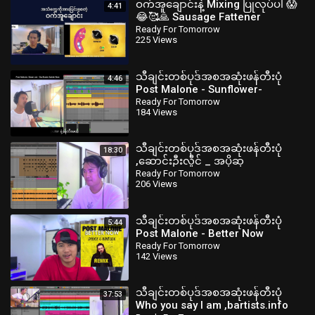
ဝက်အူချောင်းနဲ့ Mixing ပြုလုပ်ပါ 😱
4:41
😂🥰🙏 Sausage Fattener
,readyfortomorrowmyanmar
Ready For Tomorrow
225 Views
သီချင်းတစ်ပုဒ်အစအဆုံးဖန်တီးပုံ
4:46
Post Malone - Sunflower-
bartists.info
Ready For Tomorrow
184 Views
သီချင်းတစ်ပုဒ်အစအဆုံးဖန်တီးပုံ
18:30
,ဆောင်းဦးလှိုင် _ အပိုဆု
Bartists.info
Ready For Tomorrow
206 Views
သီချင်းတစ်ပုဒ်အစအဆုံးဖန်တီးပုံ
5:44
Post Malone - Better Now
,Bartists.info
Ready For Tomorrow
142 Views
သီချင်းတစ်ပုဒ်အစအဆုံးဖန်တီးပုံ
37:53
Who you say I am ,bartists.info