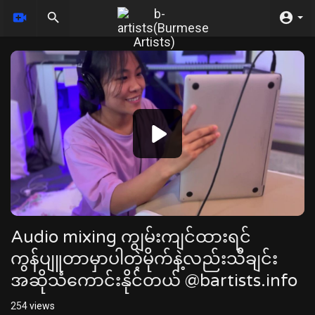
Video
Player
Audio mixing ကျွမ်းကျင်ထားရင်
ကွန်ပျူတာမှာပါတဲ့မိုက်နဲ့လည်းသီချင်း
အဆိုသံကောင်းနိုင်တယ် @bartists.info
254
views