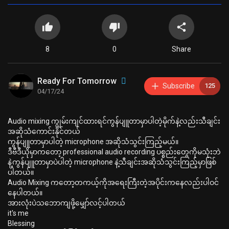
8
0
Share
Ready For Tomorrow
Subscribe
125
04/17/24
Audio mixing ကျွမ်းကျင်ထားရင်ကွန်ပျူတာမှာပါတဲ့မိုက်နဲ့လည်းသီချင်း
အဆိုသံကောင်းနိုင်တယ်
ကွန်ပျူတာမှာပါတဲ့ microphone အဆိုသံသွင်းကြည့်မယ်။
ဒီဗီဒီယိုမှာကတော့ professional audio recording ပစ္စည်းတွေကိုမသုံးဘဲ
နဲ့ကွန်ပျူတာမှာပဲပါတဲ့ microphone နဲ့သီချင်းအဆိုသံသွင်းကြည့်မှာဖြစ်
ပါတယ်။
Audio Mixing ကတော့တကယ့်ကိုအရေးကြီးတဲ့အပိုင်းကနေလည်းပါဝင်
နေပါတယ်။
အားလုံးပဲသဘောကျဖို့မျှော်လင့်ပါတယ်
it's me
Blessing