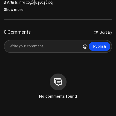
B Artists.info သည်မြန်မာနိုင်ငံရှိ
musician များအားလုံးကို အသံပိုင်းဆိုင်ရာနည်းပညာများအတွက်
Show more
တစ်ဖက်တစ်လမ်းမှကူညီပေးရန်အတွက် ဖြစ်သည်
Computer ဖြင့် သီချင်းဖန်တီးလိုသူများ
Audio Mixing & Mastering လေ့လာချင်သူများအတွက် မြန်မာလို
လေ့လာနိုင်ရန်အတွက်ဖြစ်သည်
0 Comments
Sort By
B Artists.info
https://www.facebook.com/bartists.info
https://bartists.info/
Publish
https://www.youtube.com/@readyfortomorrowmyanmar
#recordinggear
#bosseffects
#ryanmyanmar
#blessings
#coversong
#mastering
#zawlattrospedalboard
#mixing
#protools12
#postmalonesunflower
#bartists
#saungoohlaing
#aposu
#zawlattros
#jhsbonsaioverdrive
#readyfortomorrowmyanmar
#ryanedit2024
#recordingartist
#recordingmusic
#myanmar
#recordingstudio
#wavetunerealtime
#waveaudio
#readyfortomorrow
#ryanedit2023
#comprossormyanmar
#myanmaraudioenginner
#audiomixingmyanmar
#protools12myanmar see
less
No comments found
Category
Plugins & သီချင်းဖန်တီးပုံများ