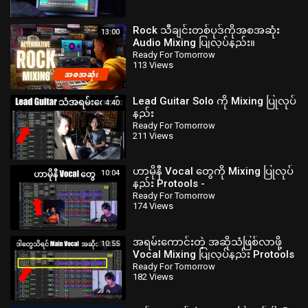
Rock သီချင်းတစ်ပုဒ်ကိုအစအဆုံး
13:00
Audio Mixing ပြုလုပ်နည်း။
readyfortomorrowmyanmar
Ready For Tomorrow
113 Views
Lead Guitar Solo ကို Mixing ပြုလုပ်
4:40
နည်း
‪@readyfortomorrowmyanmar‬
Ready For Tomorrow
211 Views
‪@zawlattros‬
ဟာမိုနီ Vocal တွေကို Mixing ပြုလုပ်
10:04
နည်း Protools -
‪@readyfortomorrowmyanmar‬
Ready For Tomorrow
174 Views
#bartists.info
အရမ်းကောင်းတဲ့ အဆိုသံဖြစ်လာဖို့
10:55
Vocal Mixing ပြုလုပ်နည်း Protools
myanmar
Ready For Tomorrow
182 Views