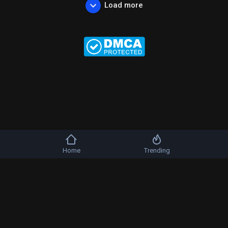
Load more
Home
Trending
Copyright © 2026 b-artists. All rights reserved.
FAQs
Terms of use
Privacy Policy
About us
Contact us
DMCA
Language