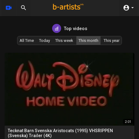
Top videos
All Time
Today
This week
This month
This year
2:01
Tecknat Barn Svenska:Aristocats (1995) VHSRIPPEN
(Svenska) Trailer (4K)