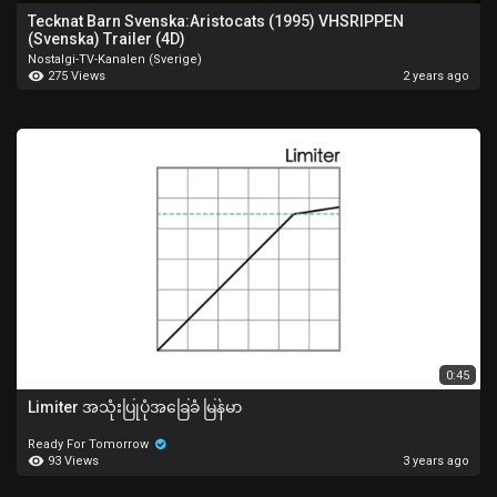
Tecknat Barn Svenska:Aristocats (1995) VHSRIPPEN
(Svenska) Trailer (4D)
Nostalgi-TV-Kanalen (Sverige)
275 Views
2 years ago
0:45
Limiter အသုံးပြုပုံအခြေခံ မြန်မာ
Ready For Tomorrow
93 Views
3 years ago