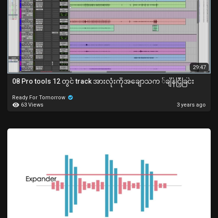
29:47
08 Pro tools 12 တွင် track အားလုံးကိုအချောသက ်ချိန်ငြှီခြင်း
Ready For Tomorrow
63 Views
3 years ago