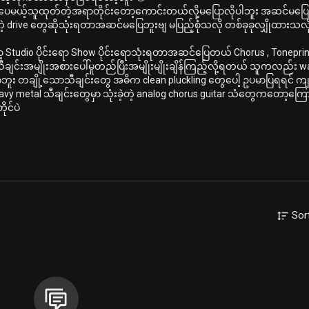
ဒါပေမယ့်သူထုတ်တဲ့အရာတိုင်းတော့ကောင်းတယ်လို့မပြောလိုပါဘူး အဆင်မပြေ
ဲ့ drive တွေဆိုသုံးရတာအဆင်မပြေဘူးဗျ မပြည့်စုံသလို တစ်ခုခုလျှိုထားသလို
 Studio ပိုင်းရော Show ပိုင်းရောသုံးရတာအဆင်ပြေတယ် Chorus , Toneprint 
ယ့်သီချင်းအမျိုးအစားပေါ်မူတည်ပြီးအမျိုးမျိုးချိန်ကြည့်လို့ရတယ် သူကလည်း 
ော့ဘူး တချို့သောသီချင်းတွေ အဓိက clean pluckling တွေပေါ့ ဥပမာပြရရင် က
ဲ့ heavy metal သီချင်းတွေမှာ သုံးခဲ့တဲ့ analog chorus guitar သံတွေကတော့ကြ
ုင်ပဲ
Sor
nic
d