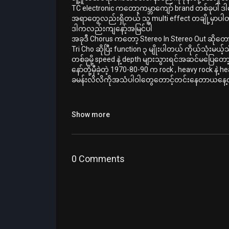
TC electronic ကတော့ကမ္ဘာကျော် brand တစ်ခုပါ 
အရာတွေလည်းရှိတယ် သူ့ multi effect တချို့မှာပါတ
ဒါကလည်းကျနော့်အမြင်ပါ
အခုဒီ Chorus ကတော့ Stereo In Stereo Out ဆိုတော့
Tri Cho ဆိုပြီး function ၃ မျိုးပါတယ် ကိုယ်သုံးမ
တစ်ခုမို့ speed နဲ့ depth များသွားရင်အဆင်မပြေတ
နော်တို့မှီခဲ့တဲ့ 1970-80-90 က rock , heavy rock န
ခမန်းလိလိကိုအသံပါဝါတွေတောင့်တင်းနေတာယနေ့တိ
Show more
0 Comments
#boss3tuner
#zawlattrospedalboard
#tcelectro
Category
Zaw Latt (ROS) zawlattrospedalboar