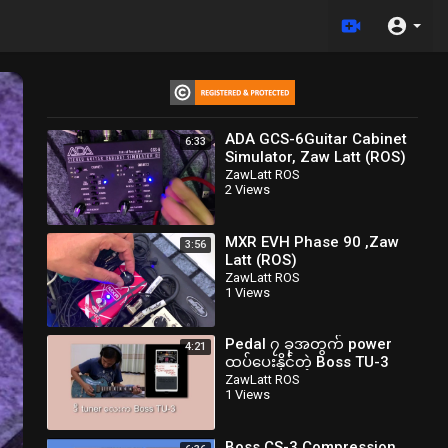
ADA GCS-6Guitar Cabinet
6:33
Simulator, Zaw Latt (ROS)
zawlattrospedalboard
ZawLatt ROS
2 Views
MXR EVH Phase 90 ,Zaw
3:56
Latt (ROS)
zawlattrospedalboard
ZawLatt ROS
1 Views
Pedal ၇ ခုအတွက် power
4:21
ထပ်ပေးနိုင်တဲ့ Boss TU-3
tuner , Zaw Latt (ROS)
ZawLatt ROS
1 Views
zawlattrospedalboard
Boss CS-3 Compression