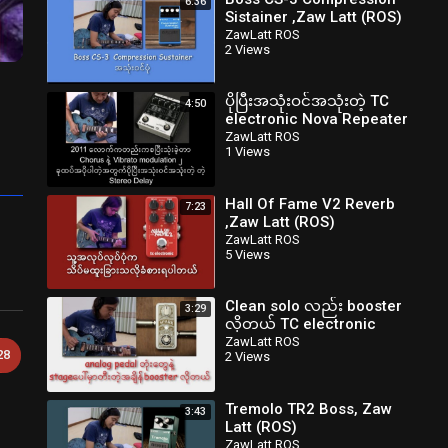
6:36
Sistainer ,Zaw Latt (ROS)
zawlattrospedalboard
ZawLatt ROS
2 Views
ပိုပြီးအသုံးဝင်အသုံးတဲ့ TC
4:50
electronic Nova Repeater
Delay_ Zaw Latt (ROS)
ZawLatt ROS
1 Views
zawlattrospedalboard
Hall Of Fame V2 Reverb
7:23
,Zaw Latt (ROS)
zawlattrospedalboard
ZawLatt ROS
5 Views
Clean solo လည်း booster
3:29
လိုတယ် TC electronic
Spark Booster, Zaw Latt
ZawLatt ROS
28
2 Views
(ROS)
zawlattrospedalboard
Tremolo TR2 Boss, Zaw
3:43
Latt (ROS)
zawlattrospedalboard
ZawLatt ROS