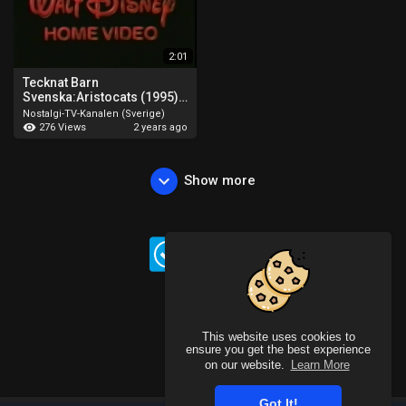
2:01
Tecknat Barn
Svenska:Aristocats (1995)
VHSRIPPEN (Svenska)
Nostalgi-TV-Kanalen (Sverige)
Trailer
276 Views
2 years ago
Show more
This website uses cookies to
ensure you get the best experience
on our website.
Learn More
Got It!