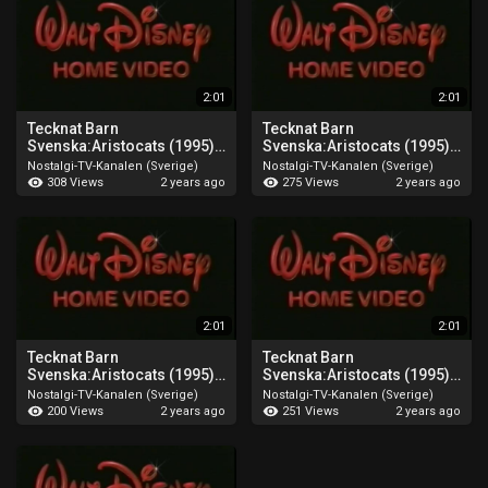
2:01
2:01
Tecknat Barn
Tecknat Barn
Svenska:Aristocats (1995)
Svenska:Aristocats (1995)
VHSRIPPEN (Svenska)
VHSRIPPEN (Svenska)
Nostalgi-TV-Kanalen (Sverige)
Nostalgi-TV-Kanalen (Sverige)
Trailer (4K)
Trailer (4D)
308 Views
275 Views
2 years ago
2 years ago
2:01
2:01
Tecknat Barn
Tecknat Barn
Svenska:Aristocats (1995)
Svenska:Aristocats (1995)
VHSRIPPEN (Svenska)
VHSRIPPEN (Svenska)
Nostalgi-TV-Kanalen (Sverige)
Nostalgi-TV-Kanalen (Sverige)
Trailer (3D)
Trailer (HD)
200 Views
251 Views
2 years ago
2 years ago