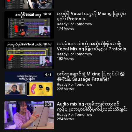
ဟာမိုနီ Vocal တွေကို Mixing ပြုလုပ်
10:04
နည်း Protools -
‪@readyfortomorrowmyanmar‬
Ready For Tomorrow
174 Views
#bartists.info
အရမ်းကောင်းတဲ့ အဆိုသံဖြစ်လာဖို့
10:55
Vocal Mixing ပြုလုပ်နည်း Protools
myanmar
Ready For Tomorrow
182 Views
ဝက်အူချောင်းနဲ့ Mixing ပြုလုပ်ပါ 😱
4:41
😂🥰🙏 Sausage Fattener
,readyfortomorrowmyanmar
Ready For Tomorrow
225 Views
Audio mixing ကျွမ်းကျင်ထားရင်
3:03
ကွန်ပျူတာမှာပါတဲ့မိုက်နဲ့လည်းသီချင်း
အဆိုသံကောင်းနိုင်တယ်
Ready For Tomorrow
254 Views
@bartists.info