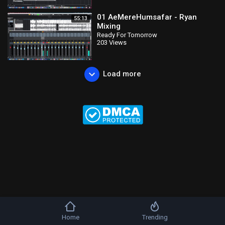
01 AeMereHumsafar - Ryan
55:13
Mixing
Ready For Tomorrow
203 Views
Load more
Home
Trending
Copyright © 2026 b-artists. All rights reserved.